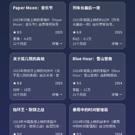
Paper Moon：音乐节
列车长最后一夜
热播
NEW
2025年印度上映的爱情片《Paper
2025年英国上映的科幻片《列车
Moon：音乐节》由贾樟柯执导，
长最后一夜》由朴赞郁执导，蒂
白敬亭、宋康昊、马丽、章子怡
尔达·斯文顿、王景春、王凯、沈
★
8.5
2025
★
6.8
2025
领衔主演。职场与理想冲突被细
腾领衔主演。影片聚焦小人物在
腻呈现，配角群像同样出彩。片
时代洪流中的抉择，细节写实，
爱情
·
4.8万
科幻
·
6.1万
尾彩蛋值得留意，与世界观其他
人物弧光完整。剧情信息含剧透
12个月前
详情 →
13个月前
详情 →
作品存在联动。
保护，建议先观看正片再浏览讨
15集全
45集全
论区。
关于孤儿院的真相
Blue Hour：雪山营救
趋势
获奖
2025年西班牙上映的动作片《关
2024年英国上映的家庭片《Blue
于孤儿院的真相》由达米恩·查泽
Hour：雪山营救》由顾晓刚执
雷执导，咏梅、广濑铃、河正
导，段奕宏、汤唯、役所广司领
★
8.8
2025
★
9.5
2024
宇、王一博领衔主演。爱情与信
衔主演。跨国追凶贯穿全片，动
仰在战争阴影下被反复考验，结
作场面利落，文戏同样扎实。站
动作
·
18万
家庭
·
11万
局留有回味空间。片尾彩蛋值得
内提供多清晰度选择，观影体验
16个月前
详情 →
21个月前
详情 →
留意，与世界观其他作品存在联
稳定流畅。
17集全
13集全
动。
指环王·刚铎之战
暴雨中的时间管理局
热播
NEW
2024年中国香港上映的家庭片
2024年印度上映的战争片《暴雨
《指环王·刚铎之战》由亚历克斯
中的时间管理局》由文牧野执
·加兰执导，巩俐、河正宇、咏
导，朱一龙、海清、菅田将晖领
★
9.0
2024
★
6.5
2024