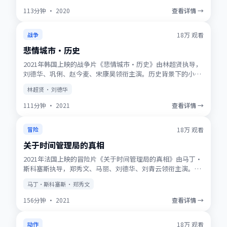
113分钟
·
2020
查看详情 →
获奖
★
9.7
18万
观看
战争
悲情城市·历史
2021年韩国上映的战争片《悲情城市·历史》由林超贤执导，
刘德华、巩俐、赵今麦、宋康昊领衔主演。历史背景下的小人
物史诗，服化道考究，时代质感浓厚。高清正版资源同步更
林超贤 · 刘德华
新，支持多终端流畅播放。
111分钟
·
2021
查看详情 →
NEW
★
9.5
18万
观看
冒险
关于时间管理局的真相
2021年法国上映的冒险片《关于时间管理局的真相》由马丁·
斯科塞斯执导，郑秀文、马丽、刘德华、刘青云领衔主演。动
画式想象力与真人表演结合，适合全年龄观看。适合喜欢强情
马丁·斯科塞斯 · 郑秀文
节与人物刻画的观众收藏观看。
156分钟
·
2021
查看详情 →
趋势
★
8.8
18万
观看
动作