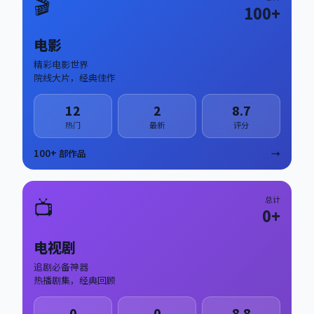
🎬
100
+
电影
精彩电影世界
院线大片，经典佳作
12
2
8.7
热门
最新
评分
100
+ 部作品
→
📺
总计
0
+
电视剧
追剧必备神器
热播剧集，经典回顾
0
0
8.8