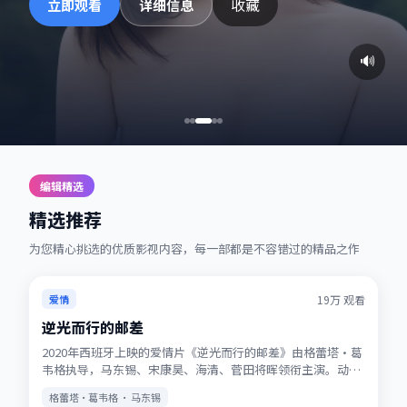
收藏
立即观看
详细信息
🔊
编辑精选
精选推荐
为您精心挑选的优质影视内容，每一部都是不容错过的精品之作
热播
★
7.2
19万
观看
爱情
逆光而行的邮差
2020年西班牙上映的爱情片《逆光而行的邮差》由格蕾塔·葛
韦格执导，马东锡、宋康昊、海清、菅田将晖领衔主演。动画
式想象力与真人表演结合，适合全年龄观看。站内提供多清晰
格蕾塔·葛韦格 · 马东锡
度选择，观影体验稳定流畅。