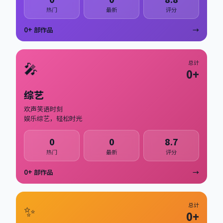
热门
最新
评分
0
+ 部作品
→
🎤
总计
0
+
综艺
欢声笑语时刻
娱乐综艺，轻松时光
0
0
8.7
热门
最新
评分
0
+ 部作品
→
✨
总计
0
+