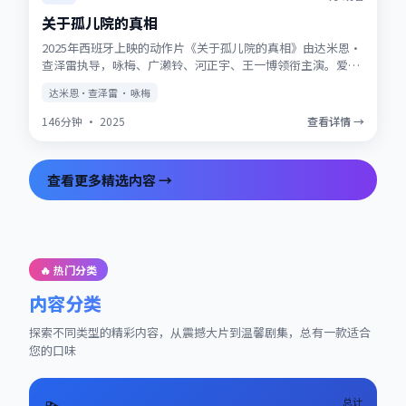
关于孤儿院的真相
2025年西班牙上映的动作片《关于孤儿院的真相》由达米恩·
查泽雷执导，咏梅、广濑铃、河正宇、王一博领衔主演。爱情
与信仰在战争阴影下被反复考验，结局留有回味空间。片尾彩
达米恩·查泽雷 · 咏梅
蛋值得留意，与世界观其他作品存在联动。
146分钟
·
2025
查看详情 →
查看更多精选内容 →
🔥 热门分类
内容分类
探索不同类型的精彩内容，从震撼大片到温馨剧集，总有一款适合
您的口味
总计