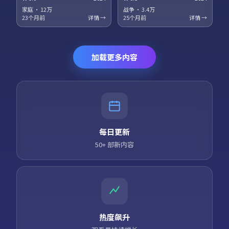
梅、役所广司领衔主演。科幻设
衔主演。法庭戏与街头戏对位，
定服务于人物关系，探讨记忆、
正义主题在灰色地带被重新审
家庭
·
12万
战争
·
3.4万
身份与自由意志的边界。高清正
视。高清正版资源同步更新，支
23个月前
详情 →
25个月前
详情 →
版资源同步更新，支持多终端流
持多终端流畅播放。
畅播放。
加载更多内容
每日更新
50+ 部新内容
热度飙升