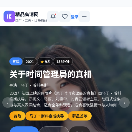
精品高清网
登录
国产·欧美·日韩精品
冒险
2021
★
9.5
156分钟
关于时间管理局的真相
导演：
马丁·斯科塞斯
2021年法国上映的冒险片《关于时间管理局的真相》由马丁·斯科
塞斯执导，郑秀文、马丽、刘德华、刘青云领衔主演。动画式想象
‹
›
力与真人表演结合，适合全年龄观看。适合喜欢强情节与人物刻画
的观众收藏观看。
冒险
马丁·斯科塞斯执导
群星荟萃