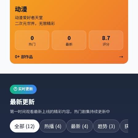
动漫
动漫爱好者天堂
二次元世界，无限精彩
0
0
8.7
热门
最新
评分
0
+ 部作品
→
🕐 实时更新
最新更新
第一时间观看最新上线的精彩内容，热门剧集持续更新中
全部
(
12
)
热播
(
4
)
最新
(
4
)
趋势
(
3
)
获奖
(
24集全
42集全